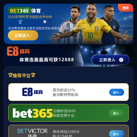
中国·yl23411(永利)集团有限公司官网主页登录-Home
+
院所新闻
您的当前位置：
首页
>
院所新闻
> 正文
生科院举行2026年党支部书记支部委员集中培