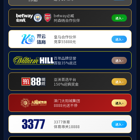
训
日期：2026年04月30日 17:11
全体人员于杨开慧纪念馆前合影