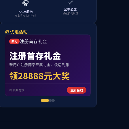
您的当前位置：
首页
>
学生动态
>
团学经纬
列实践活动
2026-07-29
践活动
2026-07-28
”青春健康教育课程
2026-07-28
绘手工课程
2026-07-28
育活动
2026-07-28
活动
2026-07-28
手工课程
2026-07-27