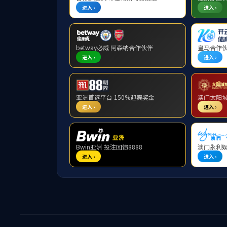
学生动态
团学经纬
生科院“
学工动态
生科院“
团学经纬
生科院“
班级建设
生科院”
社团活动
生科院”
资助工作
生科院“
心理健康
生科院 
学生风采