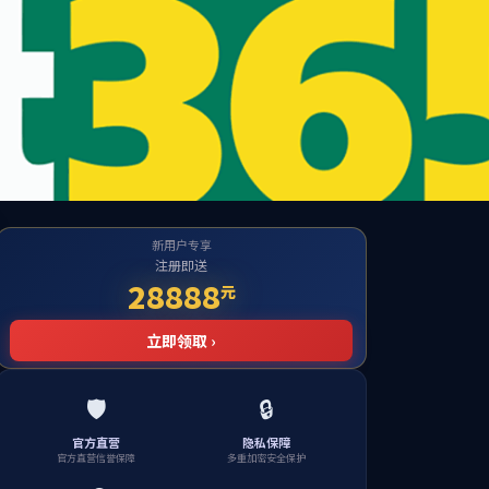
yL23411永利集团官网登录首页
411
社会服务
国际交流
招生就业
集团
登录