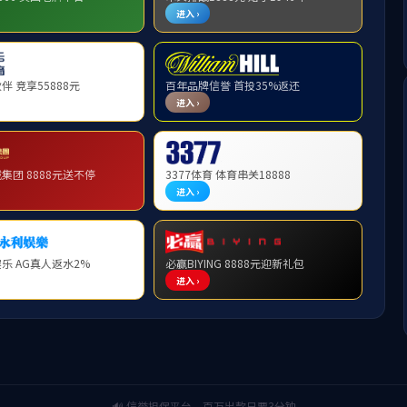
湘畔守望”赴桔子洲街道暑期社会调研团开展“蚊源绿控”系
湘畔守望”赴后湖新村暑期社会实践团开展天文科普研学实
湘畔守望”赴后湖新村暑期社会实践团开展“我的身体我做主
湘畔守望“赴后湖新村暑期社会实践团开展勤俭节约主题纸
湘畔守望“赴后湖新村暑期社会实践团开展勤俭节约主题教
神农文脉，筑梦炎陵”暑期社会实践团开展粮食、天麻调研
“湘畔守望” 赴后湖新村暑期社会实践调研团开展创意科普