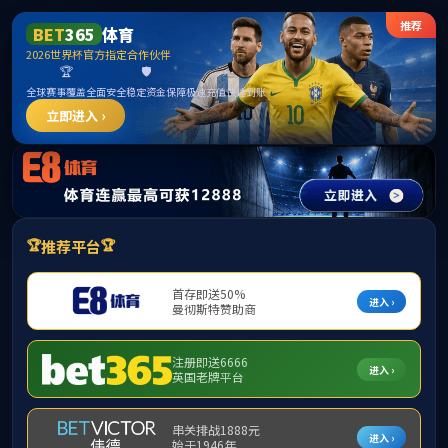
中国·yl23411(永利)集团有限公司官网主页登录-Home
+
校友工作
工作动态
校友风采
校友活动