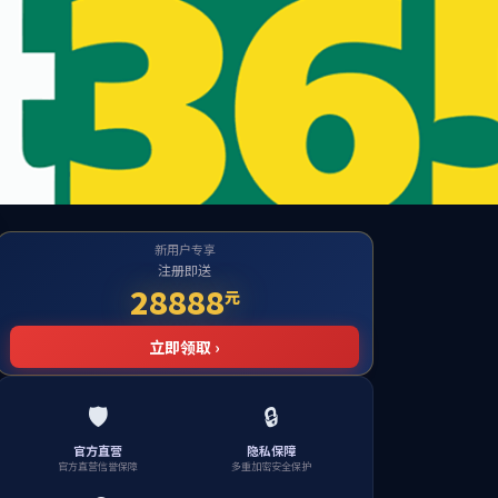
yL23411永利集团官网登录首页
411
社会服务
国际交流
招生就业
集团
登录