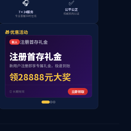
您的当前位置：
首页
>
校友工作
>
工作动态
> 正文
校友王旭任雅礼中学第17任校长
2:05
浏览数：
网主页登录-Home
或稍后重试