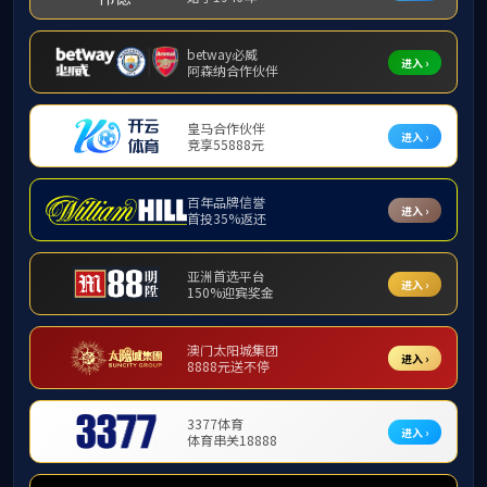
现任领导
历任领导
机构设置
学院光影
您的当前位置：
首页
>
院所概况
>
生物所简介
湖南省生物研究所简介
湖南省生物研究所是根据湖南省委办公厅、湖
南省政府办公厅【1985】5号通知精神，经省委、省