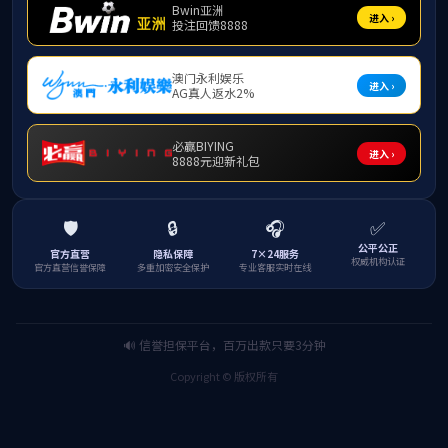
政府同意于1985年设立的具有独立法人资格的省属
公益II类科研院所。2012年，根据湘编办函【2012】
14号文件，同意省生物研究所加挂湖南省鱼类遗传
育种中心牌子。湖南省生物研究所（湖南省鱼类遗
传育种中心）与yL23411永利集团官网登录实行所院
结合体制，由yL23411永利集团官网登录和省科技厅
双重领导。
湖南省生物研究所的宗旨是开展生物学理论研
究，促进科技发展。主要业务范围是开展生命科学
领域基础理论及应用基础理论研究；开展相关学科
人才培养与学术活动；开展蛋白质化学检测等技术
服务以及科普宣传等社会公益服务。现设有鱼类遗
传育种中心、多肽药物研究中心、植物生物学研究