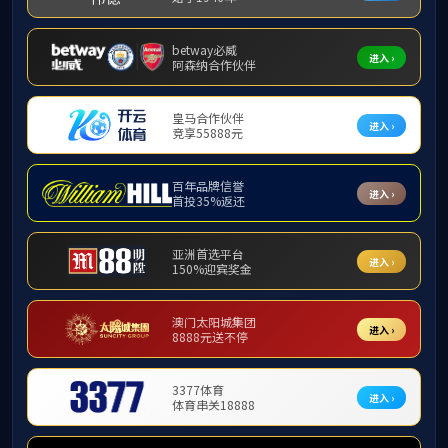
社团活动
资助工作
心理健康
学生风采
您的当前位置：
首页
>
学生动态
>
资助工作
yL23411永利集团官网登录学业奖学金
2025-06-27
评审实施细则
yL23411永利集团官网登录“2025-2026
2026-05-27
学年度长沙银行新生助学金”推荐名单
yL23411永利集团官网登录“2024-2025
2026-05-27