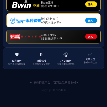
公示
学年度长沙银行学业进步奖学金”推荐
yL23411永利集团官网登录“2024-2025
2026-05-27
名单公示
学年度长沙银行公费师范生学业进步奖
yL23411永利集团官网登录2025年度
2026-03-30
学金” 推荐名单公示
大北农励志奖学金评审结果公示
yL23411永利集团官网登录召开2025年
2026-03-30
度“大北农励志奖学金”评审会议
yL23411永利集团官网登录2025年
2025-12-30
yL23411永利集团官网登录2025年“光
度“腾龙奖学金” 评审结果公示
2025-12-30
琇 市妇幼”基金获奖名单公示
关于开展2025年度yL23411永利集团官
2025-11-24
网登录“长沙妇幼生命科学奖学(教)
关于开展2025年度yL23411永利集团官
2025-11-24
金”(本科生组)评选的通知
网登录“腾龙奖学金”评选的通知
生科院在学校2025年度学生资助系列
2025-11-22
宣传育人活动中斩获佳绩
yL23411永利集团官网登录2025年“北
2025-11-05