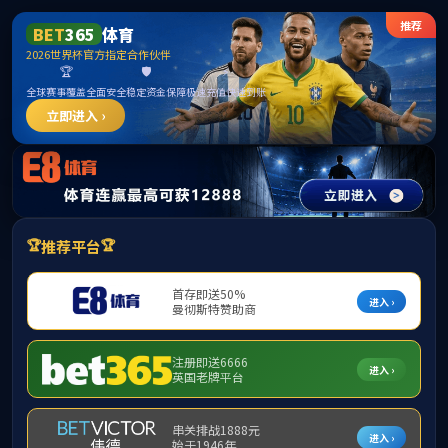
中国·yl23411(永利)集团有限公司官网主页登录-Home
+
学生动态
学工动态
团学经纬
班级建设