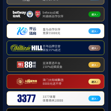
现任领导
历任领导
机构设置
学院光影
您的当前位置：
首页
>
院所概况
>
现任领导
谢罗庚 党委书记