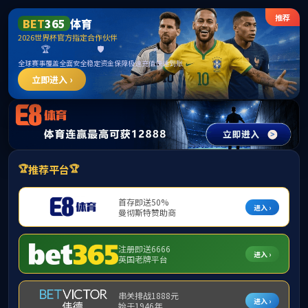
中国·yl23411(永利)集团有限公司官网主页登录-Home
+
院所概况
学院简介
生物所简介
历史沿革