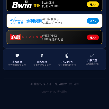
胡胜标 院长
覃钦博 湖南省生物研究
所所长