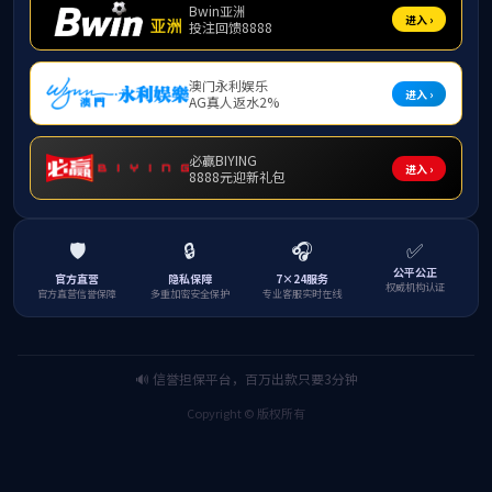
性，践使命勇担当”主题党日活动
生科院本科生党支部举办组织生活会和
2026-03-25
民主评议党员大会
生科院本科生第一党支部开展研讨交流
2025-12-24
活动
院党委副书记彭赛丰讲授《振奋精神，
2025-11-28
抓住机会，为服务国家发展战略而加强
生科院本科生党支部举办讨论预备党员
2025-11-24
业务学习》专题党课
转正支部大会
生科院举办第79期入党积极分子培训班
2025-11-20
开班仪式暨第一堂党课
生科院本科生党支部举办讨论接收预备
2025-11-15
党员支部大会
生科院退休教工党支部开展“坚守初心
2025-10-28
传薪火，银发生辉学雷锋” 主题党日活
党建引领科技兴农， 把论文写在鱼米
2025-07-11
动
荷香的大地上
“追溯光辉起点 砥砺初心使命”发育生物
2025-06-12