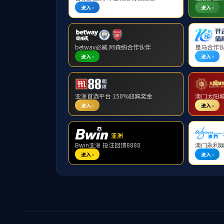
yL23411永利集团官网
党建思政
党建思政
登录
行政管理
人事管理
部门工会
安全工作
关工委