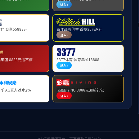
业简介
上页
1
下页