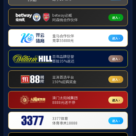
导师队伍
研究生动态
博士后管理
您的当前位置：
首页
>
人才培养
> 研究生教育 >
导师队伍
关于2024年“ yL23411永利集团官网登
2024-04-12
录研究生教育优秀研究生指导教师”拟
关于2023年“ yL23411永利集团官网登
2023-04-18
推荐人选的公示
录研究生教育优秀研究生指导教师和优
导师信息（2022.05）
2022-05-19
秀导师团队”拟推荐人选的公示