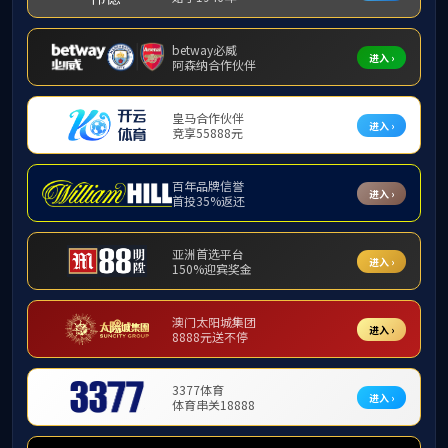
教学动态
教学成果
教学文件
研究生教育
>
博士后管理
您的当前位置：
首页
>
人才培养
>
本科生教育
>
专业设置
> 正文
生科院专业简介
日期：2021年05月24日 16:02