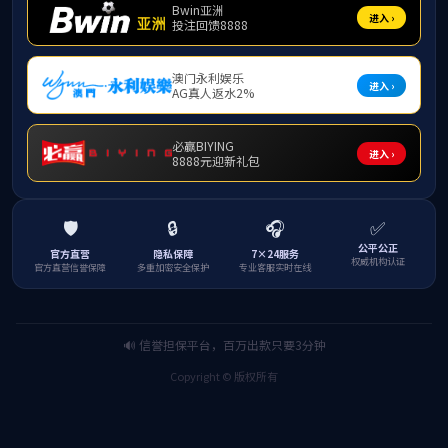
生物科学专业
历史沿革：
yL23411永利集团官网登录生物科学专业源于
1938年国立师范学院，经1953年高校院系调整组建
成为湖南师范学院生物系，1999年成立yL23411永利
集团官网登录。本专业2002年获批国家生命科学与
技术人才基地，2007年获国家级特色专业，2008年
获国家实验示范中心，2019年成为首批国家一流专
业建设点。专业综合实力保持在全国同类院校前
列。
优势特色：
1.拥有高层次教学平台。本专业为首批国家级特
色专业，国家一流专业建设点，拥有国家生命科学
与技术人才培养基地，国家级实验教学示范中心等