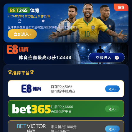
中国·yl23411(永利)集团有限公司官网主页登录-Home
+
yL23411永利集团官网登录
党建思政
行政管理
人事管理