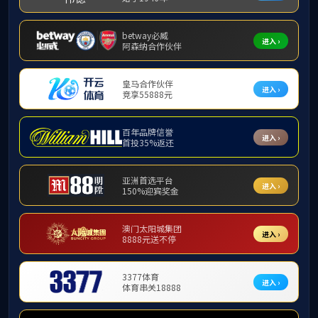
部门工会
安全工作
关工委
您的当前位置：
首页
>
yL23411永利集团官网登录
>
党建思政
>
正文
生科院本科生党支部举办讨论接收预备党员支
部大会
日期：2025年05月27日 15:50