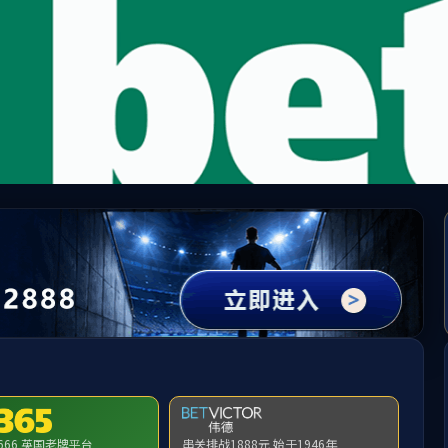
中国·yl23411(永利)集团有限公司官网主页登录-Home
建设
人才培养
科学研究
学生动态
yL23
永利
官网