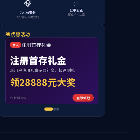
您的当前位置：
首页
>
院所新闻
> 正文
会暨第十三届第二期“麓峰”交叉
0:47
浏览数：
网主页登录-Home
或稍后重试