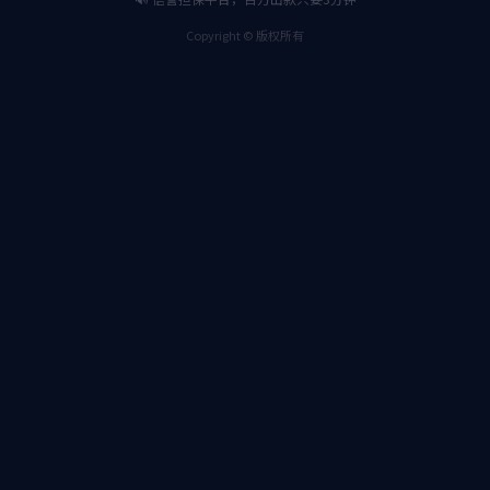
026年“申请-考核”制博士研究生招生工作，根据《教
教研〔2013〕1号）、《关于印发<yL23411永利
通知》（校行发研究生字〔2016〕86号）和《关于做好
，结合学院实际，特制定yL23411永利集团官网登录2
公告如下：
生学科专业、导师及招生计划