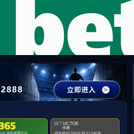
中国·yl23411(永利)集团有限公司官网主页登录-Home
建设
人才培养
科学研究
学生动态
yL23
永利
官网