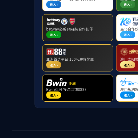
师资队伍
高层次人
高层次人才
专任教师
>
实验技术人员
教师风采