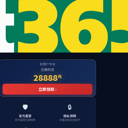
yL23411永利集团官网登录首页
411
社会服务
国际交流
招生就业
集团
登录