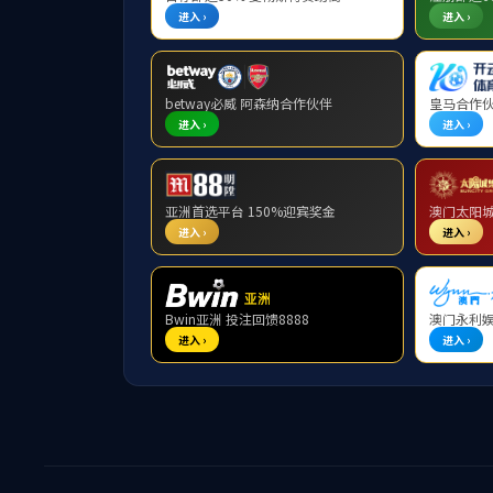
师资队伍
教授
高层次人才
专任教师
>
教授
副教授
讲师
实验技术人员
教师风采