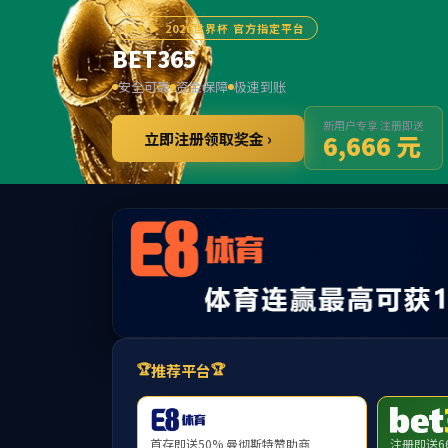
首页
院所概况
师资队伍
学科
校友工作