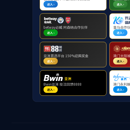
师资队伍
教授
高层次人才
专任教师
>
教授
副教授
讲师
实验技术人员
教师风采