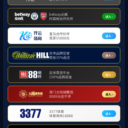
校友捐赠
我的大学
您的当前位置：
首页
>
校友工作
>
校友风采
> 正文
yL23411永利集团官网登录1992级校友王旭任
雅礼中学第17任校长
日期：2022年03月23日 22:05
（转载至求学长沙）
3月22日，雅礼中学召
开教职工干部大会，会议宣布了雅礼中学主要
领导调整的决定：王旭同志任长沙市雅礼中学