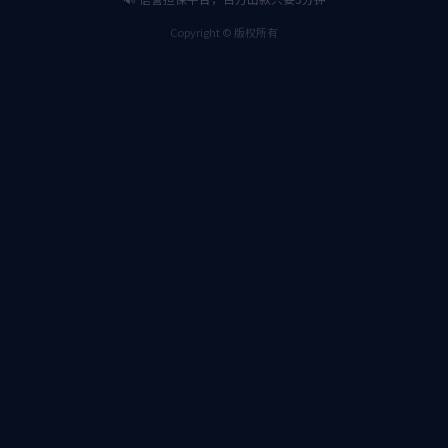
老师、亲爱的同学们：
好，我是来自yL23411永利集团官网登录基地一班的胡
优秀毕业生代表在此发言。首先，请允许我代表全体学子
们，表达最衷心的感谢和最崇高的敬意！
，记忆如磐，四年的时光，弹指一挥间。2020年金秋九
洗礼，对未来充满的迷茫与期待。我想在座的每一位和我
的留念。这四年，我们一起在军训田径场上踢正步、站军
习。然后，我们一起讨论学习、合作完成小组作业，参加