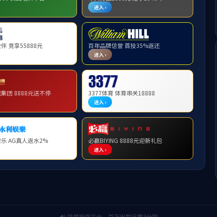
优秀毕业生代表
发布人：
日期：2024年06月19日 1
中国·yl23411(永利)集团有限公司官
系统发生错误
抱歉
可能是由下列问题导致的：
当前页面发生错误， 请联系管理员（错误标识码：A9LWT），