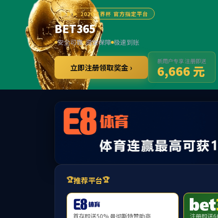
首页
院所概况
师资队伍
学科
校友工作