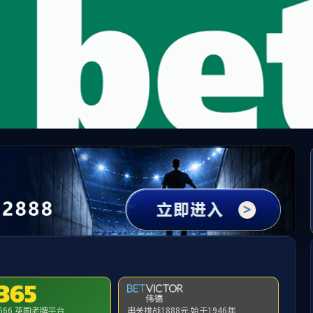
中国·yl23411(永利)集团有限公司官网主页登录-Home
建设
人才培养
科学研究
学生动态
yL23
永利
官网