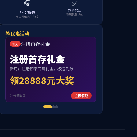
您的当前位置：
首页
>
校友工作
>
我的大学
> 正文
胡娇发言
1:16
浏览数：
网主页登录-Home
或稍后重试