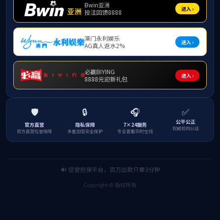
学业，即将开启人生崭新旅程。在此，我谨代表学
院全体师生，向顺利毕业的272名同学，致以最热烈
的祝贺！向潜心育人的全体教职工，以及默默陪
伴、全力支持你们的家长亲友，致以最诚挚的感
谢！
学校的一花一草都见证了大家从懵懂新生到成
长为一名合格的生科人。课堂上，你们探寻生命演
化的规律，研讨生物科学的新知；实验室里，你们
俯身显微镜下观察微观世界，反复调试实验方案、
耐心记录每一组数据，在一次次试错中锤炼严谨的
科研思维。野外调研的足迹、下乡科普的身影、班
级相伴的欢笑、深夜实验室里的彼此鼓励…… 这些
独属于生科人的记忆，串联起你们滚烫的青春，也
让“仁、爱、精、勤”的品格，深深刻进每个人的精
神基因。
2026届毕业生是奋勇争先、不负韶华的优秀集