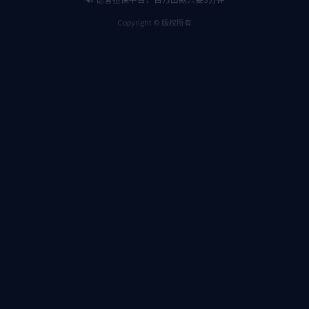
导老师，亲爱的22级学长学姐们：
我是来自2024级生科五班的姜苗。很荣幸今天能站在这
意与祝福。
没踏入校园的时候，你们就已经是我们眼中温柔的“引路
雾水时，是你们耐心地解答每一个细碎的问题，把自己踩
着烈日来训练场看我们，带我们熟悉校园，用自己的经历
的教材和复杂的实验手足无措时，是你们主动分享笔记、
这样，慢慢来就好”给我们底气；在社团招新和处理学生
怕自己再忙，也会认真回复我们的消息，帮我们一点点适