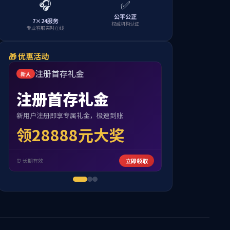
您的当前位置：
首页
>
校友工作
>
我的大学
> 正文
年级学生代表姜苗发言
3:52
浏览数：
网主页登录-Home
或稍后重试