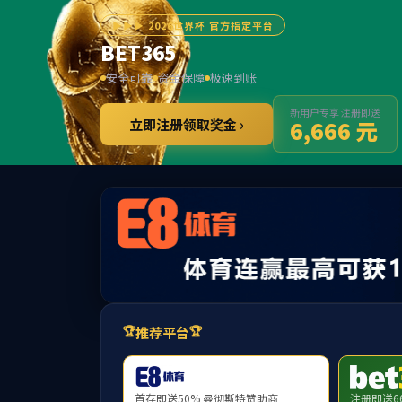
首页
院所概况
师资队伍
学科
校友工作