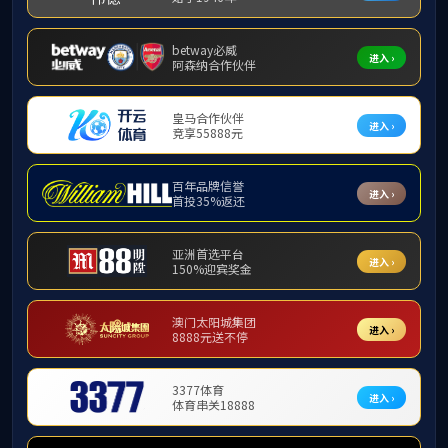
校友捐赠
我的大学
您的当前位置：
首页
>
校友工作
>
我的大学
> 正文
甘俊懿在yL23411永利集团官网登录2026年毕
业典礼暨学位授予仪式上的发言
日期：2026年06月12日 08:26
以仁爱精勤之名，绽放青春光彩
——在yL23411永利集团官网登录202
6
年毕业典礼暨
学位授予仪式上的发言