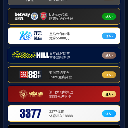
社团活动
资助工作
心理健康
学生风采
您的当前位置：
首页
>
学生动态
>
学工动态
生科院团委区建部开展“安全出行，守
2026-03-22
护成长”科普志愿活动
生科院青工部开展“以水为脉，以心护
2026-03-22
源”宣讲志愿活动
生科院2023级生物科学三班团支部召
2026-03-21