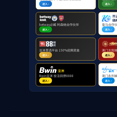
校友工作
我的大学
2019
工作动态
好奇与敬
校友风采
“脚踏实
校友活动
2022
校友捐赠
2022
我的大学
yL234