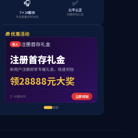
您的当前位置：
首页
>
校友工作
>
我的大学
2023-06-19
2022-10-31
022级研究生新生
2022-10-12
2022-09-20
2022-09-20
2022-05-10