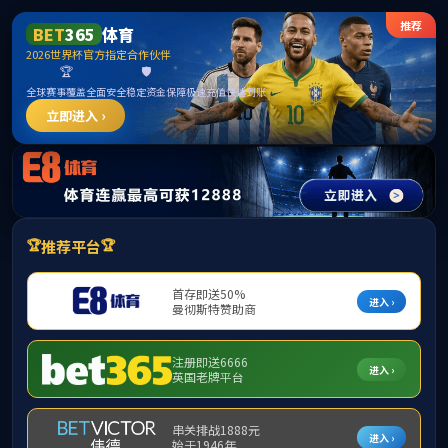
中国·yl23411(永利)集团有限公司官网主页登录-Home
+
通知公告
您的当前位置：
首页
>
通知公告
> 正文
yL23411永利集团官网登录2026年博士研究生