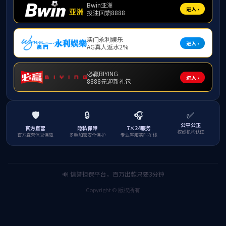
王玉刚副院长发言