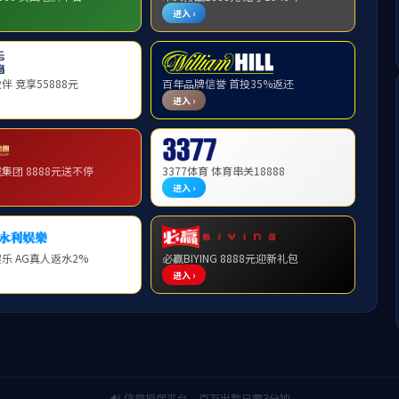
生科院“Bio-dance”队
发布人：
日期：2026年05月12日 2
中国·yl23411(永利)集团有限公司官
系统发生错误
抱歉
可能是由下列问题导致的：
当前页面发生错误， 请联系管理员（错误标识码：G29MP），