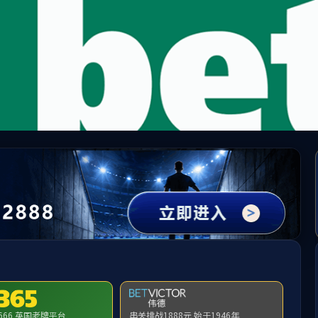
中国·yl23411(永利)集团有限公司官网主页登录-Home
建设
人才培养
科学研究
学生动态
yL23
永利
官网