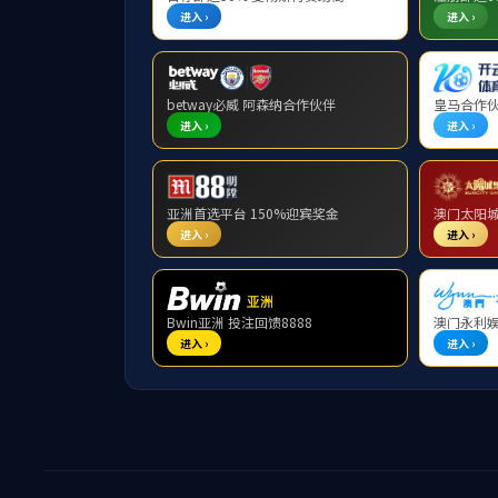
学生动态
学工动态
学工动态
团学经纬
班级建设
社团活动
资助工作
心理健康
学生风采