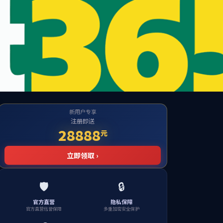
yL23411永利集团官网登录首页
411
社会服务
国际交流
招生就业
集团
登录