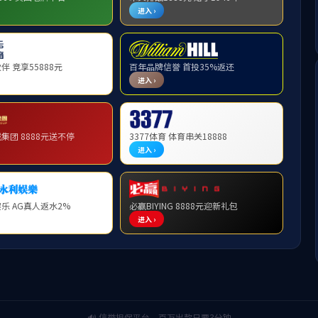
生科院团委青工部联合小微公益社
发布人：
日期：2026年06月07日 2
中国·yl23411(永利)集团有限公司官
系统发生错误
抱歉
可能是由下列问题导致的：
当前页面发生错误， 请联系管理员（错误标识码：YYVYY），