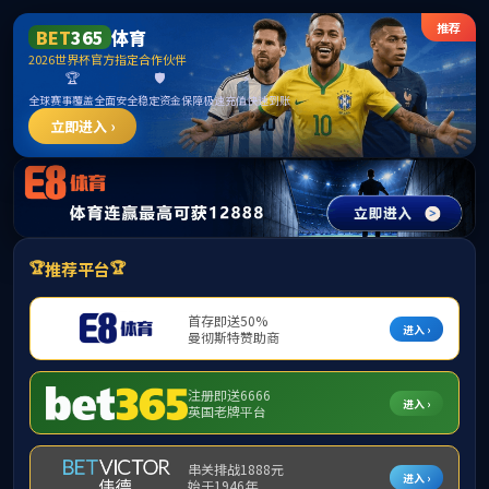
中国·yl23411(永利)集团有限公司官网主页登录-Home
+
学生动态
学工动态
团学经纬
班级建设