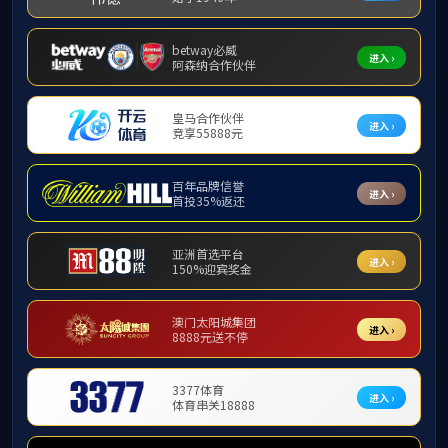
社团活动
资助工作
心理健康
学生风采
您的当前位置：
首页
>
学生动态
>
学工动态
> 正文
yL23411永利集团官网登录学子甘俊懿作为毕
业生代表在yL23411永利集团官网登录2026年
毕业典礼暨学位授予仪式上发言