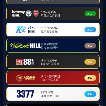
校友捐赠
我的大学
您的当前位置：
首页
>
校友工作
>
我的大学
> 正文
2025届毕业典礼教代表师李武辉发言
日期：2025年06月16日 08:14
尊敬的各位领导、各位老师、亲爱的同学们：
大家上午好！
我深感荣幸，能在这场庄严的毕业典礼上，代
表全体教职员工发言。