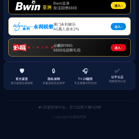
首先，我想对你们说，感谢你们的努力，你们
用青春书写了大学时光的璀璨篇章，为我们树立了
前行的标杆，激励着我们不断向前。与你们共同学
习、生活的时光里，我们常常能从你们身上汲取力
量。
记得我们23级还未入学时，你们在线上向我们
分享学习趣事尤其关于解剖课程，告诉我们会有野
外实习的学习体验，让我们对大学生活充满期待；
在假期末得知宿舍分在南院，是你们耐心地为我们
解答疑惑、让我们安心入学；你们顶着烈日陪我们
军训，早起带领我们熟悉校园；你们想尽办法向我
们宣传各大系统、部门以及社团，更在招新之后耐
心地指导我们进行学生工作；在学习上，你们毫无
保留地分享笔记、经验和技巧，让我们少走了许多
弯路；在我们迷茫时，你们用自己的亲身经历为我