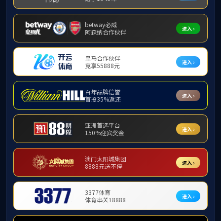
校友捐赠
我的大学
您的当前位置：
首页
>
校友工作
>
我的大学
> 正文
低年级学生代表谢志艳送别2025届发言
日期：2025年06月16日 08:20
尊敬的各位领导老师，亲爱的21级学长学姐们：
你们好，我是来自2023级生科三班的谢志艳。
今天很荣幸能够站在这里，代表低年级的学弟学妹
们，向你们表达我们最诚挚的敬意与祝福。