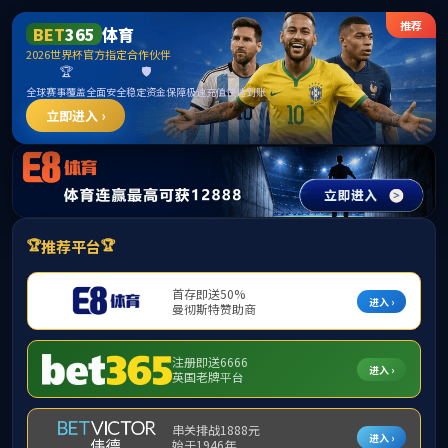
中国·yl23411(永利)集团有限公司官网主页登录-Home
+
在线课程
您的当前位置：
首页
>
在线课程
中国鸟禽文化赏析
2019-04-17